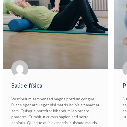
Saúde física
P
Vestibulum semper sed magna pretium congue.
Su
Fusce eget arcu eget nisi mattis lacinia sit amet at
se
sem. Quisque porttitor bibendum leo ornare
es
pharetra. Curabitur cursus sapien sed porta
ut
dapibus. Quisque quis ex mattis, euismod mauris