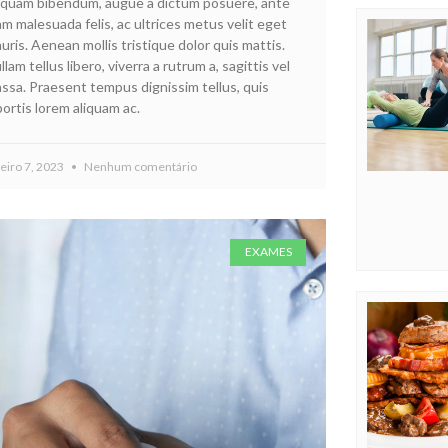
iquam bibendum, augue a dictum posuere, ante
am malesuada felis, ac ultrices metus velit eget
uris. Aenean mollis tristique dolor quis mattis.
llam tellus libero, viverra a rutrum a, sagittis vel
ssa. Praesent tempus dignissim tellus, quis
bortis lorem aliquam ac.
neiro 7, 2023
Nenhum comentário
EXAMES