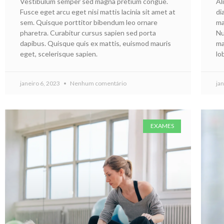
Vestibulum semper sed magna pretium congue.
Al
Fusce eget arcu eget nisi mattis lacinia sit amet at
di
sem. Quisque porttitor bibendum leo ornare
ma
pharetra. Curabitur cursus sapien sed porta
Nu
dapibus. Quisque quis ex mattis, euismod mauris
ma
eget, scelerisque sapien.
lo
janeiro 6, 2023
Nenhum comentário
ja
EXAMES