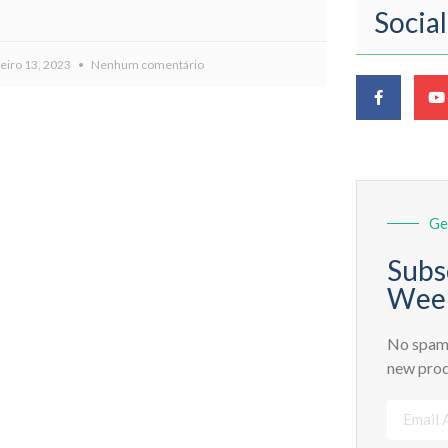
Socia
neiro 13, 2023
Nenhum comentário
Ge
Subs
Week
No spam,
new prod